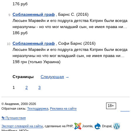
176 руб
Соблазненный граф
, Барнс С. (2016)
9
Люсьен Марвейн и его подруга детства Кэтрин были всегда
неразлучны - но что мог младший сын, не имея права ни…
186 руб
Соблазненный граф
, Софи Барнс (2016)
10
Люсьен Марвейн и его подруга детства Кэтрин были всегда
неразлучны но что мог младший сын, не имея права ни…
198 грн (только Украина)
Страницы
Следующая
→
1
2
3
© Академик, 2000-2026
18+
Обратная связь:
Техподдержка
,
Реклама на сайте
👣 Путешествия
Экспорт словарей на сайты
, сделанные на PHP,
Joomla,
Drupal,
WordPress, MODx.