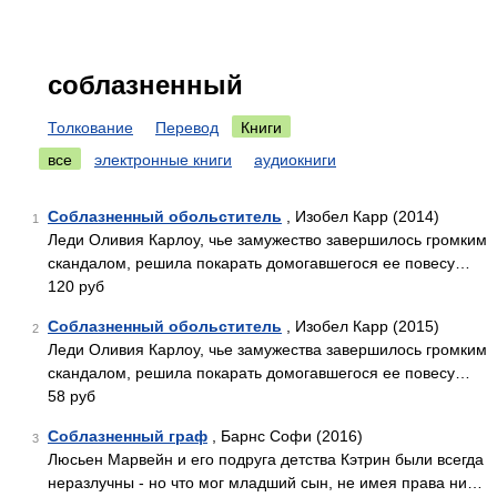
соблазненный
Толкование
Перевод
Книги
все
электронные книги
аудиокниги
Соблазненный обольститель
, Изобел Карр (2014)
1
Леди Оливия Карлоу, чье замужество завершилось громким
скандалом, решила покарать домогавшегося ее повесу…
120 руб
Соблазненный обольститель
, Изобел Карр (2015)
2
Леди Оливия Карлоу, чье замужества завершилось громким
скандалом, решила покарать домогавшегося ее повесу…
58 руб
Соблазненный граф
, Барнс Софи (2016)
3
Люсьен Марвейн и его подруга детства Кэтрин были всегда
неразлучны - но что мог младший сын, не имея права ни…