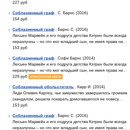
227 руб
Соблазненный граф
, С. Барнс (2016)
4
154 руб
Соблазненный граф
, Барнс С. (2016)
5
Люсьен Марвейн и его подруга детства Кэтрин были всегда
неразлучны – но что мог младший сын, не имея права ни…
153 руб
Соблазненный граф
, Софи Барнс (2014)
6
Люсьен Марвейн и его подруга детства Кэтрин были всегда
неразлучны – но что мог младший сын, не имея права ни…
229 руб
электронная книга
Соблазненный обольститель
, Карр И. (2014)
7
Леди Оливия Карлоу, чье замужество завершилось громким
скандалом, решила покарать домогавшегося ее повесу…
153 руб
Соблазненный граф
, Барнс С. (2016)
8
Люсьен Марвейн и его подруга детства Кэтрин были всегда
неразлучны – но что мог младший сын, не имея права ни…